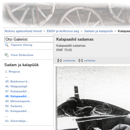
Ruhnu ajaloolised fotod
ENSV ja kolhoosi aeg
Sadam ja kalapüük
Kalapa
Kalapaadid sadamas
Täpsem Otsing
Kalapaadid sadamas
RMF 70:65
View Slideshow
esimene
eelmine
Sadam ja kalapüük
1. Ringsus
...
45. Buldooser-k...
46. Hülgepüügil
47. Kalapaadid ...
48. Kalapaadid ...
49. Metsamajand...
50. Sadama...
51. Kalapaadid ...
...
61. Süvendaja...