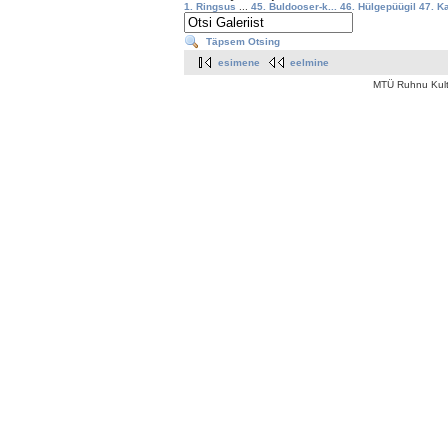
1. Ringsus
...
45. Buldooser-k...
46. Hülgepüügil
47. K
Täpsem Otsing
esimene
eelmine
MTÜ Ruhnu Kult