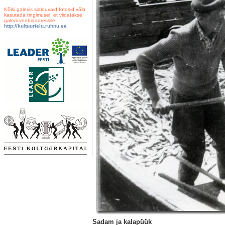
Kõiki galeriis sialduvaid fotosid võib
kasutada tingimusel, et viidatakse
galerii veebiaadressile
http://kultuurielu.ruhnu.ee
Sadam ja kalapüük